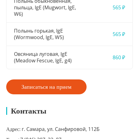
Полынь обыкновенная,
пыльца, IgE (Mugwort, IgE,
565 ₽
W6)
Полынь горькая, IgE
565 ₽
(Wormwood, IgE, W5)
Овсяница луговая, IgE
860 ₽
(Meadow Fescue, IgE, g4)
Записаться на прием
Контакты
г. Самара, ул. Санфировой, 112Б
Адрес: