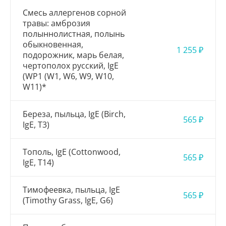
Смесь аллергенов сорной
травы: амброзия
полыннолистная, полынь
обыкновенная,
1 255 ₽
подорожник, марь белая,
чертополох русский, IgE
(WP1 (W1, W6, W9, W10,
W11)*
Береза, пыльца, IgE (Birch,
565 ₽
IgE, Т3)
Тополь, IgE (Cottonwood,
565 ₽
IgE, T14)
Тимофеевка, пыльца, IgE
565 ₽
(Timothy Grass, IgE, G6)