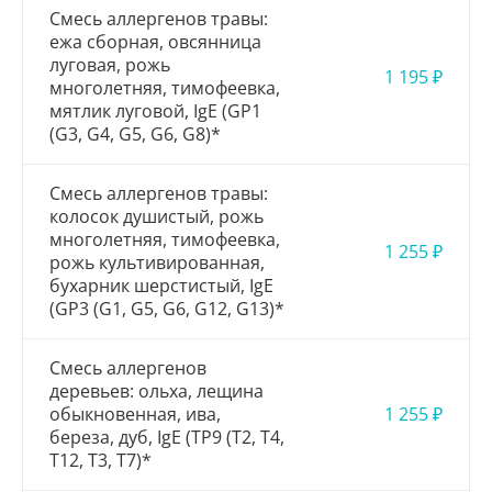
Смесь аллергенов травы:
ежа сборная, овсянница
луговая, рожь
1 195 ₽
многолетняя, тимофеевка,
мятлик луговой, IgE (GP1
(G3, G4, G5, G6, G8)*
Смесь аллергенов травы:
колосок душистый, рожь
многолетняя, тимофеевка,
1 255 ₽
рожь культивированная,
бухарник шерстистый, IgE
(GP3 (G1, G5, G6, G12, G13)*
Смесь аллергенов
деревьев: ольха, лещина
обыкновенная, ива,
1 255 ₽
береза, дуб, IgE (TP9 (T2, T4,
T12, T3, T7)*