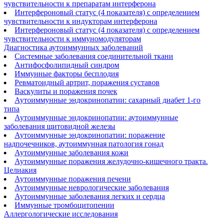
чувствительности к препаратам интерферона
Интерфероновый статус (4 показателя) с определением
чувствительности к индукторам интерферона
Интерфероновый статус (4 показателя) с определением
чувствительности к иммуномодуляторам
Диагностика аутоиммунных заболеваний
Системные заболевания соединительной ткани
Антифосфолипидный синдром
Иммунные факторы бесплодия
Ревматоидный артрит, поражения суставов
Васкулиты и поражения почек
Аутоиммунные эндокринопатии: сахарный диабет 1-го
типа
Аутоиммунные эндокринопатии: аутоиммунные
заболевания щитовидной железы
Аутоиммунные эндокринопатии: поражение
надпочечников, аутоиммунная патология гонад
Аутоиммунные заболевания кожи
Аутоиммунные поражения желудочно-кишечного тракта.
Целиакия
Аутоиммунные поражения печени
Аутоиммунные неврологические заболевания
Аутоиммунные заболевания легких и сердца
Иммунные тромбоцитопении
Аллергологические исследования