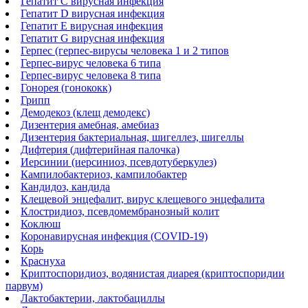
Гепатит С вирусная инфекция
Гепатит D вирусная инфекция
Гепатит Е вирусная инфекция
Гепатит G вирусная инфекция
Герпес (герпес-вирусы человека 1 и 2 типов
Герпес-вирус человека 6 типа
Герпес-вирус человека 8 типа
Гонорея (гонококк)
Грипп
Демодекоз (клещ демодекс)
Дизентерия амебная, амебиаз
Дизентерия бактериальная, шигеллез, шигеллы
Дифтерия (дифтерийная палочка)
Иерсинии (иерсиниоз, псевдотуберкулез)
Кампилобактериоз, кампилобактер
Кандидоз, кандида
Клещевой энцефалит, вирус клещевого энцефалита
Клостридиоз, псевдомембранозный колит
Коклюш
Коронавирусная инфекция (COVID-19)
Корь
Краснуха
Криптоспоридиоз, водянистая диарея (криптоспоридии
парвум)
Лактобактерии, лактобациллы