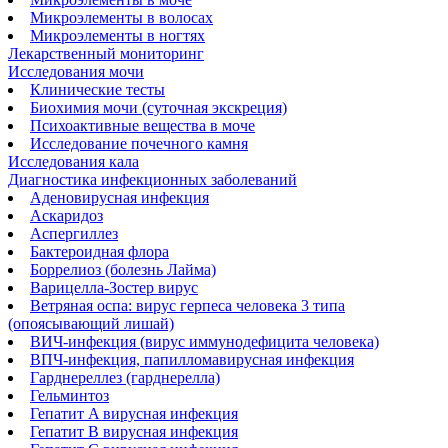
Микроэлементы в волосах
Микроэлементы в ногтях
Лекарственный мониторинг
Исследования мочи
Клинические тесты
Биохимия мочи (суточная экскреция)
Психоактивные вещества в моче
Исследование почечного камня
Исследования кала
Диагностика инфекционных заболеваний
Аденовирусная инфекция
Аскаридоз
Аспергиллез
Бактероидная флора
Боррелиоз (болезнь Лайма)
Варицелла-Зостер вирус
Ветряная оспа: вирус герпеса человека 3 типа
(опоясывающий лишай)
ВИЧ-инфекция (вирус иммунодефицита человека)
ВПЧ-инфекция, папилломавирусная инфекция
Гарднереллез (гарднерелла)
Гельминтоз
Гепатит A вирусная инфекция
Гепатит B вирусная инфекция