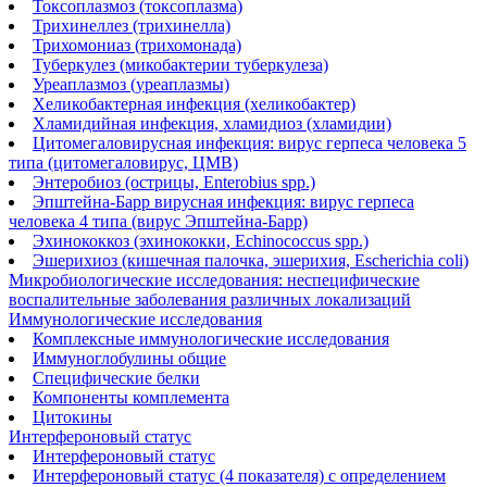
Токсоплазмоз (токсоплазма)
Трихинеллез (трихинелла)
Трихомониаз (трихомонада)
Туберкулез (микобактерии туберкулеза)
Уреаплазмоз (уреаплазмы)
Хеликобактерная инфекция (хеликобактер)
Хламидийная инфекция, хламидиоз (хламидии)
Цитомегаловирусная инфекция: вирус герпеса человека 5
типа (цитомегаловирус, ЦМВ)
Энтеробиоз (острицы, Enterobius spp.)
Эпштейна-Барр вирусная инфекция: вирус герпеса
человека 4 типа (вирус Эпштейна-Барр)
Эхинококкоз (эхинококки, Echinococcus spp.)
Эшерихиоз (кишечная палочка, эшерихия, Escherichia coli)
Микробиологические исследования: неспецифические
воспалительные заболевания различных локализаций
Иммунологические исследования
Комплексные иммунологические исследования
Иммуноглобулины общие
Специфические белки
Компоненты комплемента
Цитокины
Интерфероновый статус
Интерфероновый статус
Интерфероновый статус (4 показателя) с определением