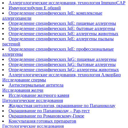
Аллергологические исследования, технология ImmunoCAP
Иммуноглобулин Е общий
Определение специфических IgE: комплексные
аллергопанели
Определение специфических IgE: пищевые аллергены
Определение специфических IgE: бытовые аллергены
Определение специфических IgE: аллергены животных
Определение специфических IgE: аллергены пыльцы
растений
Определение специфических IgE: профессиональные
аллергены
Определение специфических IgG: пищевые аллергены
Определение специфических IgG: бытовые аллергены
Определение специфических IgG: аллергены животных
Аллергологические исследования, технология АлкорБио
Исследование спермы
Антиспермальные антитела
Исследования желчи
Исследование желчного камня
Цитологические исследования
Жидкостная цитология, окрашивание по Папаниколау
Окрашивание по Папаниколау ‒ Рар-тест
Окрашивание по Романовскому-Гимзе
Консультация готовых препаратов
Гистологические исследования