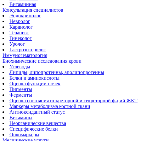
Витаминная
Консультация специалистов
Эндокринолог
Невролог
Кардиолог
Терапевт
Гинеколог
Уролог
Гастроэнтеролог
Иммуногематология
Биохимические исследования крови
Углеводы
Липиды, липопротеины, аполипопротеины
Белки и аминокислоты
Оценка функции почек
Пигменты
Ферменты
Оценка состояния инкреторной и секреторной ф-ций ЖКТ
Маркеры метаболизма костной ткани
Антиоксидантный статус
Витамины
Неорганические вещества
Специфические белки
Онкомаркеры
Медицинские услуги