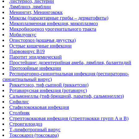
Листериоз, листерии
Лямблиоз, лямблии
Менингит, Менингококк
Микозы (паразитарные грибы – дерматофиты)
Микоплазменная инфекция, микоплазмоз
Микробиоценоз урогенитального тракта
Мобилункус
Описторхоз (кошачья двуустка)
Острые кишечные инфекции
Парвовирус В19
Паротит эпидемический
Простейшие: дизентерийная амеба, лямблия, балантидий
Протозойные инфекции
Респираторно-синцитиальная инфекция (респираторно-
синцитиальный вирус)
Риккетсиоз, тиф сыпной (риккетсии)
Ротавирусная инфекция (ротавирус)
Сальмонеллы (тиф брюшной, паратиф, сальмонеллез)
Сифилис
Стафилококковая инфекция
Столбняк
Стрептококковая инфекция (стрептококки групп A и B)
Стронгилоидоз
Т-лимфотропный вирус
Токсокароз (токсокара)