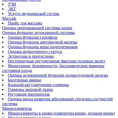
УЗИ
ЭКГ
Услуги медицинской сестры
Массаж
Прайс для массажа
Оценка свертывающей системы крови
Оценка функции эндокринной системы
Оценка функции гипофиза
Оценка функции щитовидной железы
Оценка функции коры надпочечников
Оценка андрогенного статуса
Эстрогены и прогестины
Нестероидные регуляторные факторы половых желез
Мониторинг беременности, биохимические маркеры
состояния плода
Оценка эндокринной функции поджелудочной железы
Биогенные амины
Кальций-регулирующие гормоны
Гормоны жировой ткани
Регуляция эритропоэза
Оценка риска развития заболеваний сердечно-сосудистой
системы
Микроэлементы
Микроэлементы в крови (сыворотка крови, цельная кровь)
Микроэлементы в моче