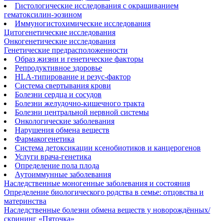
Гистологические исследования с окрашиванием
гематоксилин-эозином
Иммуногистохимические исследования
Цитогенетические исследования
Онкогенетические исследования
Генетические предрасположенности
Образ жизни и генетические факторы
Репродуктивное здоровье
HLA-типирование и резус-фактор
Система свертывания крови
Болезни сердца и сосудов
Болезни желудочно-кишечного тракта
Болезни центральной нервной системы
Онкологические заболевания
Нарушения обмена веществ
Фармакогенетика
Система детоксикации ксенобиотиков и канцерогенов
Услуги врача-генетика
Определение пола плода
Аутоиммунные заболевания
Наследственные моногенные заболевания и состояния
Определение биологического родства в семье: отцовства и
материнства
Наследственные болезни обмена веществ у новорождённых/
скрининг «Пяточка»