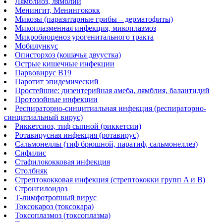
Лямблиоз, лямблии
Менингит, Менингококк
Микозы (паразитарные грибы – дерматофиты)
Микоплазменная инфекция, микоплазмоз
Микробиоценоз урогенитального тракта
Мобилункус
Описторхоз (кошачья двуустка)
Острые кишечные инфекции
Парвовирус В19
Паротит эпидемический
Простейшие: дизентерийная амеба, лямблия, балантидий
Протозойные инфекции
Респираторно-синцитиальная инфекция (респираторно-
синцитиальный вирус)
Риккетсиоз, тиф сыпной (риккетсии)
Ротавирусная инфекция (ротавирус)
Сальмонеллы (тиф брюшной, паратиф, сальмонеллез)
Сифилис
Стафилококковая инфекция
Столбняк
Стрептококковая инфекция (стрептококки групп A и B)
Стронгилоидоз
Т-лимфотропный вирус
Токсокароз (токсокара)
Токсоплазмоз (токсоплазма)