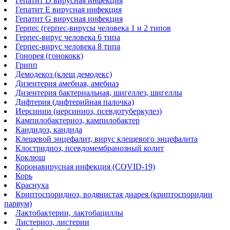
Гепатит D вирусная инфекция
Гепатит Е вирусная инфекция
Гепатит G вирусная инфекция
Герпес (герпес-вирусы человека 1 и 2 типов
Герпес-вирус человека 6 типа
Герпес-вирус человека 8 типа
Гонорея (гонококк)
Грипп
Демодекоз (клещ демодекс)
Дизентерия амебная, амебиаз
Дизентерия бактериальная, шигеллез, шигеллы
Дифтерия (дифтерийная палочка)
Иерсинии (иерсиниоз, псевдотуберкулез)
Кампилобактериоз, кампилобактер
Кандидоз, кандида
Клещевой энцефалит, вирус клещевого энцефалита
Клостридиоз, псевдомембранозный колит
Коклюш
Коронавирусная инфекция (COVID-19)
Корь
Краснуха
Криптоспоридиоз, водянистая диарея (криптоспоридии
парвум)
Лактобактерии, лактобациллы
Листериоз, листерии