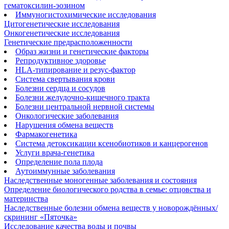
гематоксилин-эозином
Иммуногистохимические исследования
Цитогенетические исследования
Онкогенетические исследования
Генетические предрасположенности
Образ жизни и генетические факторы
Репродуктивное здоровье
HLA-типирование и резус-фактор
Система свертывания крови
Болезни сердца и сосудов
Болезни желудочно-кишечного тракта
Болезни центральной нервной системы
Онкологические заболевания
Нарушения обмена веществ
Фармакогенетика
Система детоксикации ксенобиотиков и канцерогенов
Услуги врача-генетика
Определение пола плода
Аутоиммунные заболевания
Наследственные моногенные заболевания и состояния
Определение биологического родства в семье: отцовства и
материнства
Наследственные болезни обмена веществ у новорождённых/
скрининг «Пяточка»
Исследование качества воды и почвы