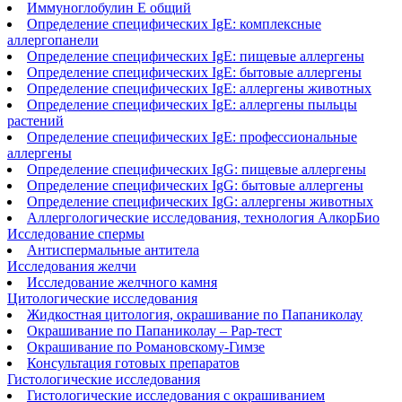
Иммуноглобулин Е общий
Определение специфических IgE: комплексные
аллергопанели
Определение специфических IgE: пищевые аллергены
Определение специфических IgE: бытовые аллергены
Определение специфических IgE: аллергены животных
Определение специфических IgE: аллергены пыльцы
растений
Определение специфических IgE: профессиональные
аллергены
Определение специфических IgG: пищевые аллергены
Определение специфических IgG: бытовые аллергены
Определение специфических IgG: аллергены животных
Аллергологические исследования, технология АлкорБио
Исследование спермы
Антиспермальные антитела
Исследования желчи
Исследование желчного камня
Цитологические исследования
Жидкостная цитология, окрашивание по Папаниколау
Окрашивание по Папаниколау ‒ Рар-тест
Окрашивание по Романовскому-Гимзе
Консультация готовых препаратов
Гистологические исследования
Гистологические исследования с окрашиванием