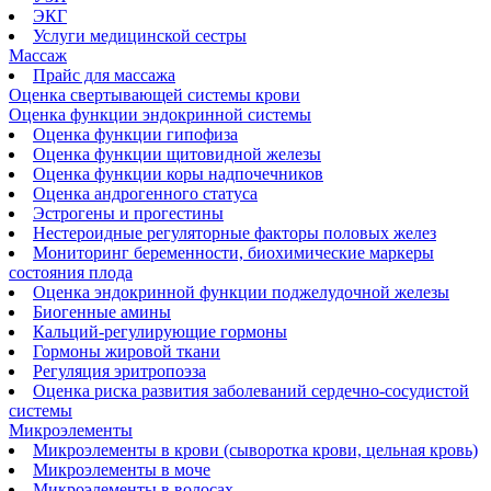
ЭКГ
Услуги медицинской сестры
Массаж
Прайс для массажа
Оценка свертывающей системы крови
Оценка функции эндокринной системы
Оценка функции гипофиза
Оценка функции щитовидной железы
Оценка функции коры надпочечников
Оценка андрогенного статуса
Эстрогены и прогестины
Нестероидные регуляторные факторы половых желез
Мониторинг беременности, биохимические маркеры
состояния плода
Оценка эндокринной функции поджелудочной железы
Биогенные амины
Кальций-регулирующие гормоны
Гормоны жировой ткани
Регуляция эритропоэза
Оценка риска развития заболеваний сердечно-сосудистой
системы
Микроэлементы
Микроэлементы в крови (сыворотка крови, цельная кровь)
Микроэлементы в моче
Микроэлементы в волосах