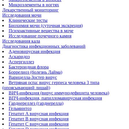
Микроэлементы в ногтях
Лекарственный мониторинг
Исследования мочи
Клинические тесты
Биохимия мочи (суточная экскреция)
Психоактивные вещества в моче
Исследование почечного камня
Исследования кала
Диагностика инфекционных заболеваний
Аденовирусная инфекция
Аскаридоз
Аспергиллез
Бактероидная флора
Боррелиоз (болезнь Лайма)
Варицелла-Зостер вирус
Ветряная оспа: вирус герпеса человека 3 типа
(опоясывающий лишай)
ВИЧ-инфекция (вирус иммунодефицита человека)
ВПЧ-инфекция, папилломавирусная инфекция
Гарднереллез (гарднерелла)
Гельминтоз
Гепатит A вирусная инфекция
Гепатит B вирусная инфекция
Гепатит С вирусная инфекция