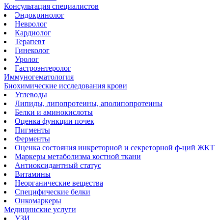
Консультация специалистов
Эндокринолог
Невролог
Кардиолог
Терапевт
Гинеколог
Уролог
Гастроэнтеролог
Иммуногематология
Биохимические исследования крови
Углеводы
Липиды, липопротеины, аполипопротеины
Белки и аминокислоты
Оценка функции почек
Пигменты
Ферменты
Оценка состояния инкреторной и секреторной ф-ций ЖКТ
Маркеры метаболизма костной ткани
Антиоксидантный статус
Витамины
Неорганические вещества
Специфические белки
Онкомаркеры
Медицинские услуги
УЗИ