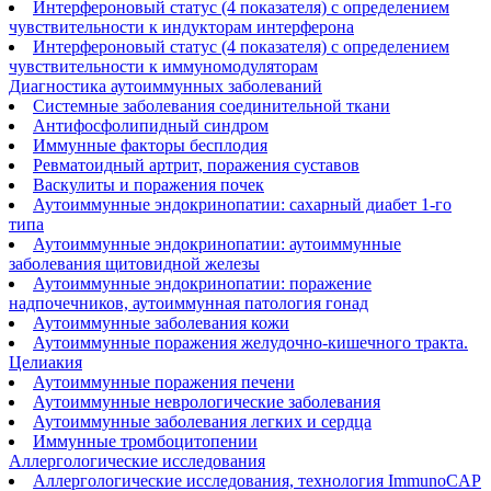
Интерфероновый статус (4 показателя) с определением
чувствительности к индукторам интерферона
Интерфероновый статус (4 показателя) с определением
чувствительности к иммуномодуляторам
Диагностика аутоиммунных заболеваний
Системные заболевания соединительной ткани
Антифосфолипидный синдром
Иммунные факторы бесплодия
Ревматоидный артрит, поражения суставов
Васкулиты и поражения почек
Аутоиммунные эндокринопатии: сахарный диабет 1-го
типа
Аутоиммунные эндокринопатии: аутоиммунные
заболевания щитовидной железы
Аутоиммунные эндокринопатии: поражение
надпочечников, аутоиммунная патология гонад
Аутоиммунные заболевания кожи
Аутоиммунные поражения желудочно-кишечного тракта.
Целиакия
Аутоиммунные поражения печени
Аутоиммунные неврологические заболевания
Аутоиммунные заболевания легких и сердца
Иммунные тромбоцитопении
Аллергологические исследования
Аллергологические исследования, технология ImmunoCAP