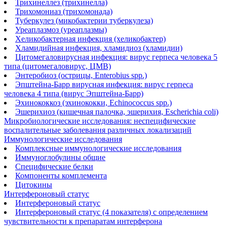
Трихинеллез (трихинелла)
Трихомониаз (трихомонада)
Туберкулез (микобактерии туберкулеза)
Уреаплазмоз (уреаплазмы)
Хеликобактерная инфекция (хеликобактер)
Хламидийная инфекция, хламидиоз (хламидии)
Цитомегаловирусная инфекция: вирус герпеса человека 5
типа (цитомегаловирус, ЦМВ)
Энтеробиоз (острицы, Enterobius spp.)
Эпштейна-Барр вирусная инфекция: вирус герпеса
человека 4 типа (вирус Эпштейна-Барр)
Эхинококкоз (эхинококки, Echinococcus spp.)
Эшерихиоз (кишечная палочка, эшерихия, Escherichia coli)
Микробиологические исследования: неспецифические
воспалительные заболевания различных локализаций
Иммунологические исследования
Комплексные иммунологические исследования
Иммуноглобулины общие
Специфические белки
Компоненты комплемента
Цитокины
Интерфероновый статус
Интерфероновый статус
Интерфероновый статус (4 показателя) с определением
чувствительности к препаратам интерферона