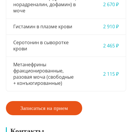
норадреналин, дофамин) в
2 670 ₽
моче
Гистамин в плазме крови
2 910 ₽
Серотонин в сыворотке
2 465 ₽
крови
Метанефрины
фракционированные,
2 115 ₽
разовая моча (свободные
+ конъюгированные)
Записаться на прием
Контакты