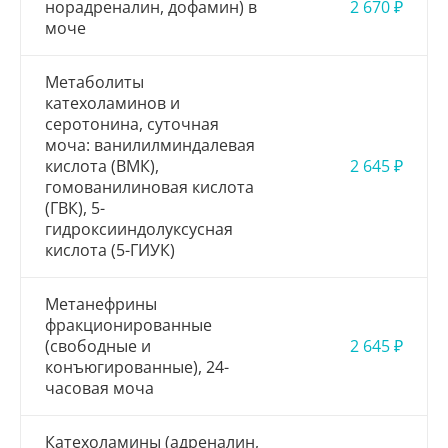
норадреналин, дофамин) в
2 670 ₽
моче
Метаболиты
катехоламинов и
серотонина, суточная
моча: ванилилминдалевая
кислота (ВМК),
2 645 ₽
гомованилиновая кислота
(ГВК), 5-
гидроксииндолуксусная
кислота (5-ГИУК)
Метанефрины
фракционированные
(свободные и
2 645 ₽
конъюгированные), 24-
часовая моча
Катехоламины (адреналин,