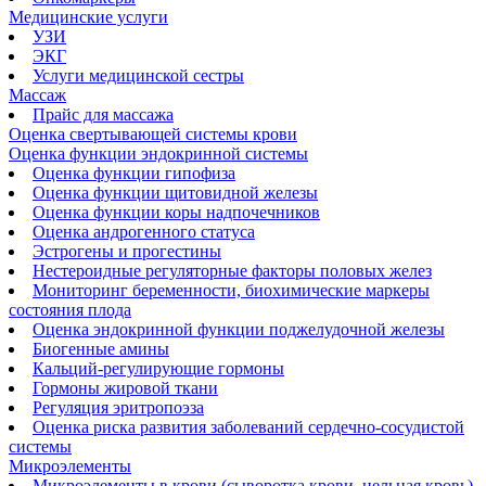
Медицинские услуги
УЗИ
ЭКГ
Услуги медицинской сестры
Массаж
Прайс для массажа
Оценка свертывающей системы крови
Оценка функции эндокринной системы
Оценка функции гипофиза
Оценка функции щитовидной железы
Оценка функции коры надпочечников
Оценка андрогенного статуса
Эстрогены и прогестины
Нестероидные регуляторные факторы половых желез
Мониторинг беременности, биохимические маркеры
состояния плода
Оценка эндокринной функции поджелудочной железы
Биогенные амины
Кальций-регулирующие гормоны
Гормоны жировой ткани
Регуляция эритропоэза
Оценка риска развития заболеваний сердечно-сосудистой
системы
Микроэлементы
Микроэлементы в крови (сыворотка крови, цельная кровь)