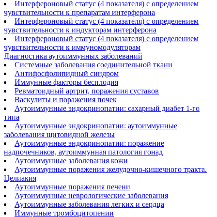
Интерфероновый статус (4 показателя) с определением
чувствительности к препаратам интерферона
Интерфероновый статус (4 показателя) с определением
чувствительности к индукторам интерферона
Интерфероновый статус (4 показателя) с определением
чувствительности к иммуномодуляторам
Диагностика аутоиммунных заболеваний
Системные заболевания соединительной ткани
Антифосфолипидный синдром
Иммунные факторы бесплодия
Ревматоидный артрит, поражения суставов
Васкулиты и поражения почек
Аутоиммунные эндокринопатии: сахарный диабет 1-го
типа
Аутоиммунные эндокринопатии: аутоиммунные
заболевания щитовидной железы
Аутоиммунные эндокринопатии: поражение
надпочечников, аутоиммунная патология гонад
Аутоиммунные заболевания кожи
Аутоиммунные поражения желудочно-кишечного тракта.
Целиакия
Аутоиммунные поражения печени
Аутоиммунные неврологические заболевания
Аутоиммунные заболевания легких и сердца
Иммунные тромбоцитопении