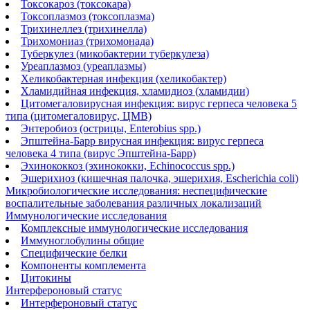
Токсокароз (токсокара)
Токсоплазмоз (токсоплазма)
Трихинеллез (трихинелла)
Трихомониаз (трихомонада)
Туберкулез (микобактерии туберкулеза)
Уреаплазмоз (уреаплазмы)
Хеликобактерная инфекция (хеликобактер)
Хламидийная инфекция, хламидиоз (хламидии)
Цитомегаловирусная инфекция: вирус герпеса человека 5
типа (цитомегаловирус, ЦМВ)
Энтеробиоз (острицы, Enterobius spp.)
Эпштейна-Барр вирусная инфекция: вирус герпеса
человека 4 типа (вирус Эпштейна-Барр)
Эхинококкоз (эхинококки, Echinococcus spp.)
Эшерихиоз (кишечная палочка, эшерихия, Escherichia coli)
Микробиологические исследования: неспецифические
воспалительные заболевания различных локализаций
Иммунологические исследования
Комплексные иммунологические исследования
Иммуноглобулины общие
Специфические белки
Компоненты комплемента
Цитокины
Интерфероновый статус
Интерфероновый статус