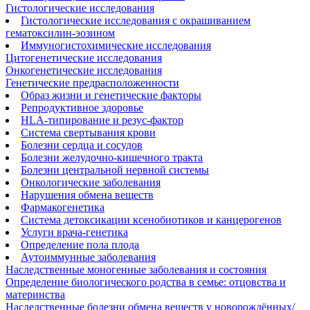
Гистологические исследования
Гистологические исследования с окрашиванием
гематоксилин-эозином
Иммуногистохимические исследования
Цитогенетические исследования
Онкогенетические исследования
Генетические предрасположенности
Образ жизни и генетические факторы
Репродуктивное здоровье
HLA-типирование и резус-фактор
Система свертывания крови
Болезни сердца и сосудов
Болезни желудочно-кишечного тракта
Болезни центральной нервной системы
Онкологические заболевания
Нарушения обмена веществ
Фармакогенетика
Система детоксикации ксенобиотиков и канцерогенов
Услуги врача-генетика
Определение пола плода
Аутоиммунные заболевания
Наследственные моногенные заболевания и состояния
Определение биологического родства в семье: отцовства и
материнства
Наследственные болезни обмена веществ у новорождённых/