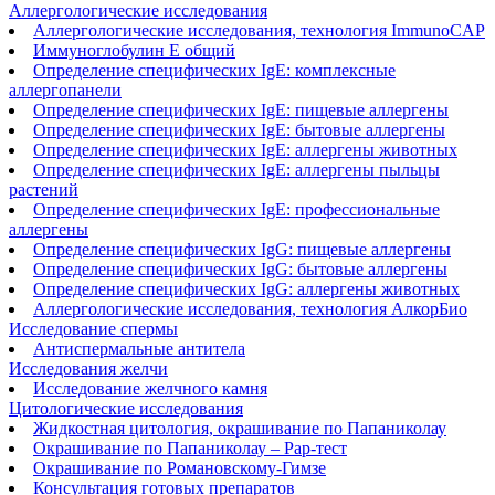
Аллергологические исследования
Аллергологические исследования, технология ImmunoCAP
Иммуноглобулин Е общий
Определение специфических IgE: комплексные
аллергопанели
Определение специфических IgE: пищевые аллергены
Определение специфических IgE: бытовые аллергены
Определение специфических IgE: аллергены животных
Определение специфических IgE: аллергены пыльцы
растений
Определение специфических IgE: профессиональные
аллергены
Определение специфических IgG: пищевые аллергены
Определение специфических IgG: бытовые аллергены
Определение специфических IgG: аллергены животных
Аллергологические исследования, технология АлкорБио
Исследование спермы
Антиспермальные антитела
Исследования желчи
Исследование желчного камня
Цитологические исследования
Жидкостная цитология, окрашивание по Папаниколау
Окрашивание по Папаниколау ‒ Рар-тест
Окрашивание по Романовскому-Гимзе
Консультация готовых препаратов