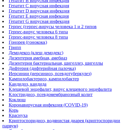
Гепатит B вирусная инфекция
Гепатит С вирусная инфекция
Гепатит D вирусная инфекция
Гепатит Е вирусная инфекция
Гепатит G вирусная инфекция
Герпес (герпес-вирусы человека 1 и 2 типов
Герпес-вирус человека 6 типа
Герпес-вирус человека 8 типа
Гонорея (гонококк)
Грипп
Демодекоз (клещ демодекс)
Дизентерия амебная, амебиаз
Дизентерия бактериальная, шигеллез, шигеллы
Дифтерия (дифтерийная палочка)
Иерсинии (иерсиниоз, псевдотуберкулез)
Кампилобактериоз, кампилобактер
Кандидоз, кандида
Клещевой энцефалит, вирус клещевого энцефалита
Клостридиоз, псевдомембранозный колит
Коклюш
Коронавирусная инфекция (COVID-19)
Корь
Краснуха
Криптоспоридиоз, водянистая диарея (криптоспоридии
парвум)