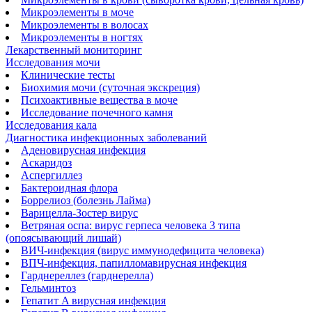
Микроэлементы в моче
Микроэлементы в волосах
Микроэлементы в ногтях
Лекарственный мониторинг
Исследования мочи
Клинические тесты
Биохимия мочи (суточная экскреция)
Психоактивные вещества в моче
Исследование почечного камня
Исследования кала
Диагностика инфекционных заболеваний
Аденовирусная инфекция
Аскаридоз
Аспергиллез
Бактероидная флора
Боррелиоз (болезнь Лайма)
Варицелла-Зостер вирус
Ветряная оспа: вирус герпеса человека 3 типа
(опоясывающий лишай)
ВИЧ-инфекция (вирус иммунодефицита человека)
ВПЧ-инфекция, папилломавирусная инфекция
Гарднереллез (гарднерелла)
Гельминтоз
Гепатит A вирусная инфекция