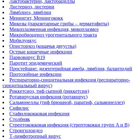
Лактобактерии, лактобациллы
Листериоз, листерии
Лямблиоз, лямблии
Менингит, Менингококк
Микозы (паразитарные грибы – дерматофиты)
Микоплазменная инфекция, микоплазмоз
Микробиоценоз урогенитального тракта
Мобилункус
Описторхоз (кошачья двуустка)
Острые кишечные инфекции
Парвовирус В19
Паротит эпидемический
Простейшие: дизентерийная амеба, лямблия, балантидий
Протозойные инфекции
Респираторно-синцитиальная инфекция (респираторно-
синцитиальный вирус)
Риккетсиоз, тиф сыпной (риккетсии)
Ротавирусная инфекция (ротавирус)
Сальмонеллы (тиф брюшной, паратиф, сальмонеллез)
Сифилис
Стафилококковая инфекция
Столбняк
Стрептококковая инфекция (стрептококки групп A и B)
Стронгилоидоз
Т-лимфотропный вирус