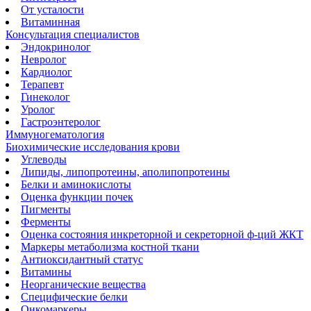
От усталости
Витаминная
Консультация специалистов
Эндокринолог
Невролог
Кардиолог
Терапевт
Гинеколог
Уролог
Гастроэнтеролог
Иммуногематология
Биохимические исследования крови
Углеводы
Липиды, липопротеины, аполипопротеины
Белки и аминокислоты
Оценка функции почек
Пигменты
Ферменты
Оценка состояния инкреторной и секреторной ф-ций ЖКТ
Маркеры метаболизма костной ткани
Антиоксидантный статус
Витамины
Неорганические вещества
Специфические белки
Онкомаркеры