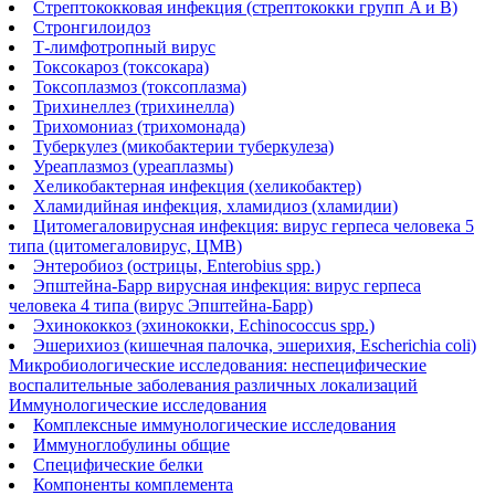
Стрептококковая инфекция (стрептококки групп A и B)
Стронгилоидоз
Т-лимфотропный вирус
Токсокароз (токсокара)
Токсоплазмоз (токсоплазма)
Трихинеллез (трихинелла)
Трихомониаз (трихомонада)
Туберкулез (микобактерии туберкулеза)
Уреаплазмоз (уреаплазмы)
Хеликобактерная инфекция (хеликобактер)
Хламидийная инфекция, хламидиоз (хламидии)
Цитомегаловирусная инфекция: вирус герпеса человека 5
типа (цитомегаловирус, ЦМВ)
Энтеробиоз (острицы, Enterobius spp.)
Эпштейна-Барр вирусная инфекция: вирус герпеса
человека 4 типа (вирус Эпштейна-Барр)
Эхинококкоз (эхинококки, Echinococcus spp.)
Эшерихиоз (кишечная палочка, эшерихия, Escherichia coli)
Микробиологические исследования: неспецифические
воспалительные заболевания различных локализаций
Иммунологические исследования
Комплексные иммунологические исследования
Иммуноглобулины общие
Специфические белки
Компоненты комплемента