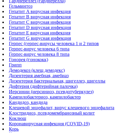
Гарднереллез (гарднерелла)
Гельминтоз
Гепатит A вирусная инфекция
Гепатит B вирусная инфекция
Гепатит С вирусная инфекция
Гепатит D вирусная инфекция
Гепатит Е вирусная инфекция
Гепатит G вирусная инфекция
Герпес (герпес-вирусы человека 1 и 2 типов
Герпес-вирус человека 6 типа
Герпес-вирус человека 8 типа
Гонорея (гонококк)
Грипп
Демодекоз (клещ демодекс)
Дизентерия амебная, амебиаз
Дизентерия бактериальная, шигеллез, шигеллы
Дифтерия (дифтерийная палочка)
Иерсинии (иерсиниоз, псевдотуберкулез)
Кампилобактериоз, кампилобактер
Кандидоз, кандида
Клещевой энцефалит, вирус клещевого энцефалита
Клостридиоз, псевдомембранозный колит
Коклюш
Коронавирусная инфекция (COVID-19)
Корь