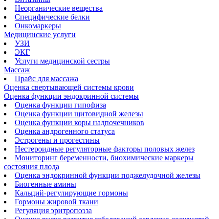
Неорганические вещества
Специфические белки
Онкомаркеры
Медицинские услуги
УЗИ
ЭКГ
Услуги медицинской сестры
Массаж
Прайс для массажа
Оценка свертывающей системы крови
Оценка функции эндокринной системы
Оценка функции гипофиза
Оценка функции щитовидной железы
Оценка функции коры надпочечников
Оценка андрогенного статуса
Эстрогены и прогестины
Нестероидные регуляторные факторы половых желез
Мониторинг беременности, биохимические маркеры
состояния плода
Оценка эндокринной функции поджелудочной железы
Биогенные амины
Кальций-регулирующие гормоны
Гормоны жировой ткани
Регуляция эритропоэза