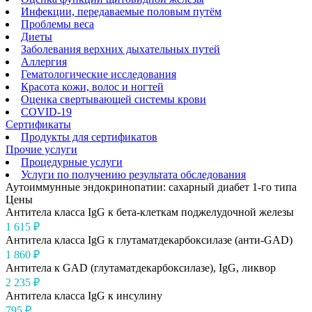
Инфекции, передаваемые половым путём
Проблемы веса
Диеты
Заболевания верхних дыхательных путей
Аллергия
Гематологические исследования
Красота кожи, волос и ногтей
Оценка свертывающей системы крови
COVID-19
Сертификаты
Продукты для сертификатов
Прочие услуги
Процедурные услуги
Услуги по получению результата обследования
Аутоиммунные эндокринопатии: сахарный диабет 1-го типа
Цены
Антитела класса IgG к бета-клеткам поджелудочной железы
1 615 ₽
Антитела класса IgG к глутаматдекарбоксилазе (анти-GAD)
1 860 ₽
Антитела к GAD (глутаматдекарбоксилазе), IgG, ликвор
2 235 ₽
Антитела класса IgG к инсулину
795 ₽