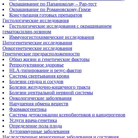
Окрашивание по Папаниколау ‒ Рар-тест
Окрашивание по Романовскому-Гимзе
Консультация готовых препаратов
Гистологические исследования
Гистологические исследования с окрашиванием
гематоксилин-эозином
Иммуногистохимические исследования
Цитогенетические исследования
Онкогенетические исследования
Генетические предрасположенности
Образ жизни и генетические факторы
Репродуктивное здоровье
HLA-типирование и резус-фактор
Система свертывания крови
Болезни сердца и сосудов
Болезни желудочно-кишечного тракта
Болезни центральной нервной системы
Онкологические заболевания
Нарушения обмена веществ
Фармакогенетика
Система детоксикации ксенобиотиков и канцерогенов
Услуги врача-генетика
Определение пола плода
Аутоиммунные заболевания
Наследственные моногенные заболевания и состояния