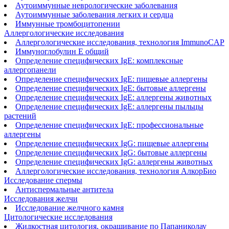
Аутоиммунные неврологические заболевания
Аутоиммунные заболевания легких и сердца
Иммунные тромбоцитопении
Аллергологические исследования
Аллергологические исследования, технология ImmunoCAP
Иммуноглобулин Е общий
Определение специфических IgE: комплексные
аллергопанели
Определение специфических IgE: пищевые аллергены
Определение специфических IgE: бытовые аллергены
Определение специфических IgE: аллергены животных
Определение специфических IgE: аллергены пыльцы
растений
Определение специфических IgE: профессиональные
аллергены
Определение специфических IgG: пищевые аллергены
Определение специфических IgG: бытовые аллергены
Определение специфических IgG: аллергены животных
Аллергологические исследования, технология АлкорБио
Исследование спермы
Антиспермальные антитела
Исследования желчи
Исследование желчного камня
Цитологические исследования
Жидкостная цитология, окрашивание по Папаниколау