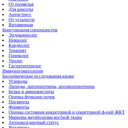
От похмелья
Для красоты
Антистресс
От усталости
Витаминная
Консультация специалистов
Эндокринолог
Невролог
Кардиолог
Терапевт
Гинеколог
Уролог
Гастроэнтеролог
Иммуногематология
Биохимические исследования крови
Углеводы
Липиды, липопротеины, аполипопротеины
Белки и аминокислоты
Оценка функции почек
Пигменты
Ферменты
Оценка состояния инкреторной и секреторной ф-ций ЖКТ
Маркеры метаболизма костной ткани
Антиоксидантный статус
Витамины