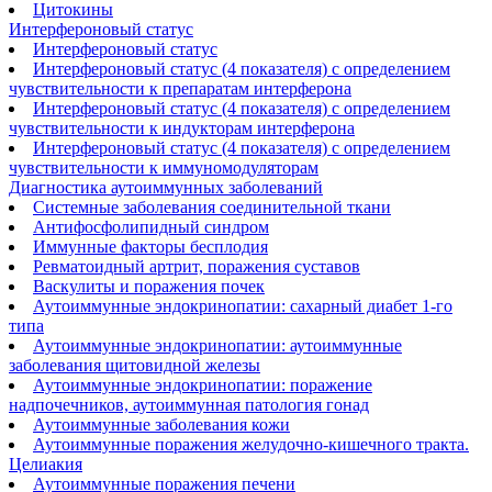
Цитокины
Интерфероновый статус
Интерфероновый статус
Интерфероновый статус (4 показателя) с определением
чувствительности к препаратам интерферона
Интерфероновый статус (4 показателя) с определением
чувствительности к индукторам интерферона
Интерфероновый статус (4 показателя) с определением
чувствительности к иммуномодуляторам
Диагностика аутоиммунных заболеваний
Системные заболевания соединительной ткани
Антифосфолипидный синдром
Иммунные факторы бесплодия
Ревматоидный артрит, поражения суставов
Васкулиты и поражения почек
Аутоиммунные эндокринопатии: сахарный диабет 1-го
типа
Аутоиммунные эндокринопатии: аутоиммунные
заболевания щитовидной железы
Аутоиммунные эндокринопатии: поражение
надпочечников, аутоиммунная патология гонад
Аутоиммунные заболевания кожи
Аутоиммунные поражения желудочно-кишечного тракта.
Целиакия
Аутоиммунные поражения печени