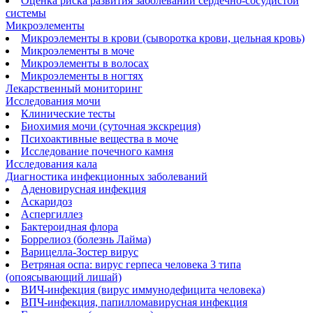
Оценка риска развития заболеваний сердечно-сосудистой
системы
Микроэлементы
Микроэлементы в крови (сыворотка крови, цельная кровь)
Микроэлементы в моче
Микроэлементы в волосах
Микроэлементы в ногтях
Лекарственный мониторинг
Исследования мочи
Клинические тесты
Биохимия мочи (суточная экскреция)
Психоактивные вещества в моче
Исследование почечного камня
Исследования кала
Диагностика инфекционных заболеваний
Аденовирусная инфекция
Аскаридоз
Аспергиллез
Бактероидная флора
Боррелиоз (болезнь Лайма)
Варицелла-Зостер вирус
Ветряная оспа: вирус герпеса человека 3 типа
(опоясывающий лишай)
ВИЧ-инфекция (вирус иммунодефицита человека)
ВПЧ-инфекция, папилломавирусная инфекция