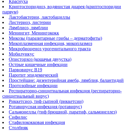
Краснуха
Криптоспоридиоз, водянистая диарея (криптоспоридии
парвум)
Лактобактерии, лактобациллы
Листериоз, листерии
Лямблиоз, лямблии
Менингит, Менингококк
Микозы (паразитарные грибы – дерматофиты)
Микоплазменная инфекция, микоплазмоз
Микробиоценоз урогенитального тракта
Мобилункус
Описторхоз (кошачья двуустка)
Острые кишечные инфекции
Парвовирус В19
Паротит эпидемический
Простейшие: дизентерийная амеба, лямблия, балантидий
Протозойные инфекции
Респираторно-синцитиальная инфекция (респираторно-
синцитиальный вирус)
Риккетсиоз, тиф сыпной (риккетсии)
Ротавирусная инфекция (ротавирус)
Сальмонеллы (тиф брюшной, паратиф, сальмонеллез)
Сифилис
Стафилококковая инфекция
Столбняк