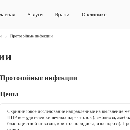
лавная
Услуги
Врачи
О клинике
й
Протозойные инфекции
ии
Протозойные инфекции
Цены
Скрининговое исследование направленные на выявление ме
ПЦР возбудителей кишечных паразитозов (лямблиоза, амебиа
бластоцистной инвазии, криптоспоридиоза, изоспороза). Про
скрин