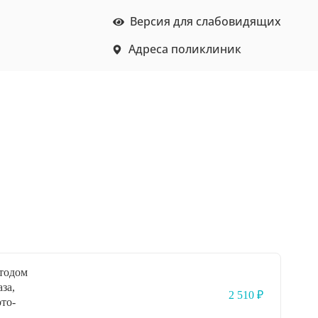
Версия для слабовидящих
Адреса поликлиник
тодом
за,
2 510 ₽
то-