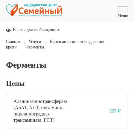
Меню
Меню
Версия для слабовидящих
Главная
Услуги
Биохимические исследования
крови
Ферменты
Ферменты
Цены
Аланинаминотрансфераза
(АлАТ, АЛТ, глутамино-
225 ₽
пировиноградная
трансаминаза, ГПТ)