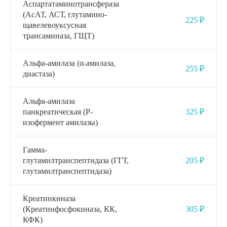
Аспартатаминотрансфераза
(АсАТ, АСТ, глутамино-
225 ₽
щавелевоуксусная
трансаминаза, ГЩТ)
Альфа-амилаза (α-амилаза,
255 ₽
диастаза)
Альфа-амилаза
панкреатическая (P-
325 ₽
изофермент амилазы)
Гамма-
глутамилтранспептидаза (ГГТ,
205 ₽
глутамилтранспептидаза)
Креатинкиназа
(Креатинфосфокиназа, КК,
305 ₽
КФК)