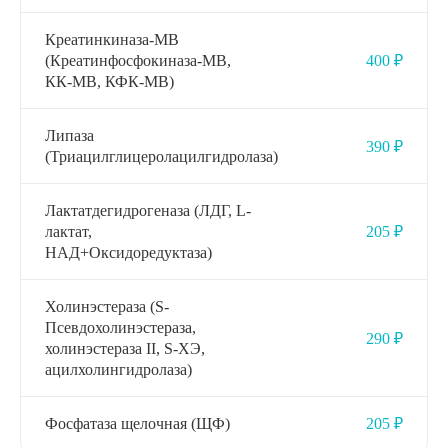
Креатинкиназа-МВ
(Креатинфосфокиназа-МВ,
400 ₽
КК-МВ, КФК-МВ)
Липаза
390 ₽
(Триацилглицеролацилгидролаза)
Лактатдегидрогеназа (ЛДГ, L-
лактат,
205 ₽
НАД+Оксидоредуктаза)
Холинэстераза (S-
Псевдохолинэстераза,
290 ₽
холинэстераза II, S-ХЭ,
ацилхолингидролаза)
Фосфатаза щелочная (ЩФ)
205 ₽