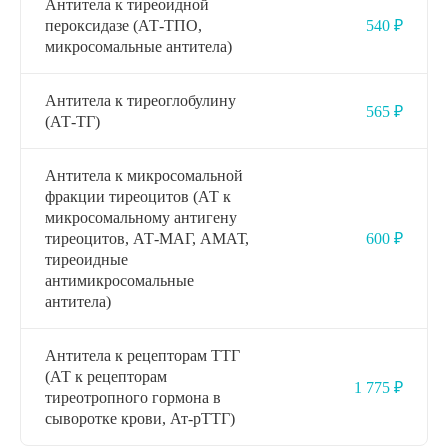
Антитела к тиреоидной
пероксидазе (АТ-ТПО,
540 ₽
микросомальные антитела)
Антитела к тиреоглобулину
565 ₽
(АТ-ТГ)
Антитела к микросомальной
фракции тиреоцитов (АТ к
микросомальному антигену
тиреоцитов, АТ-МАГ, АМАТ,
600 ₽
тиреоидные
антимикросомальные
антитела)
Антитела к рецепторам ТТГ
(АТ к рецепторам
1 775 ₽
тиреотропного гормона в
сыворотке крови, Ат-рТТГ)